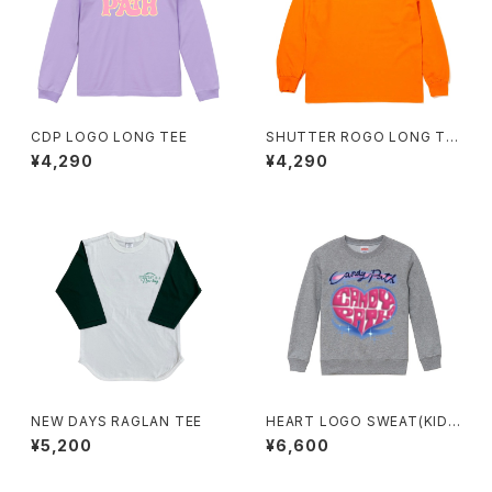
CDP LOGO LONG TEE
SHUTTER ROGO LONG TE
E
¥4,290
¥4,290
NEW DAYS RAGLAN TEE
HEART LOGO SWEAT(KID
S)
¥5,200
¥6,600