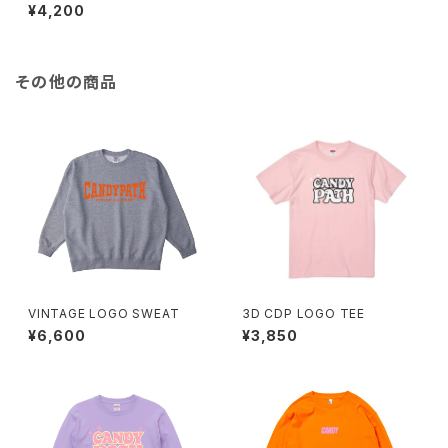
¥4,200
その他の商品
VINTAGE LOGO SWEAT
3D CDP LOGO TEE
¥6,600
¥3,850